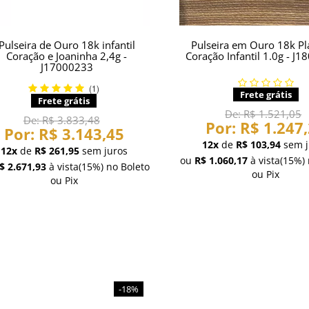
Pulseira de Ouro 18k infantil
Pulseira em Ouro 18k P
Coração e Joaninha 2,4g -
Coração Infantil 1.0g - J
J17000233
(1)
Frete grátis
Frete grátis
De:
R$ 1.521,05
De:
R$ 3.833,48
Por:
R$ 1.247
Por:
R$ 3.143,45
12x
de
R$ 103,94
sem j
12x
de
R$ 261,95
sem juros
ou
R$ 1.060,17
à vista
(15%)
$ 2.671,93
à vista
(15%)
no Boleto
ou Pix
ou Pix
-18%