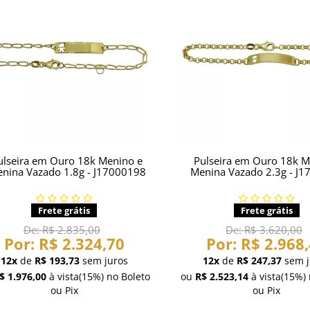
ulseira em Ouro 18k Menino e
Pulseira em Ouro 18k M
nina Vazado 1.8g - J17000198
Menina Vazado 2.3g - J
Frete grátis
Frete grátis
De:
R$ 2.835,00
De:
R$ 3.620,00
Por:
R$ 2.324,70
Por:
R$ 2.968
12x
de
R$ 193,73
sem juros
12x
de
R$ 247,37
sem j
$ 1.976,00
à vista
(15%)
no Boleto
ou
R$ 2.523,14
à vista
(15%)
ou Pix
ou Pix