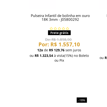
Pulseira Infantil de bolinha em ouro
18K 3mm - J05800292
Frete grátis
De:
R$ 1.898,90
Por:
R$ 1.557,10
12x
de
R$ 129,76
sem juros
ou
R$ 1.323,54
à vista
(15%)
no Boleto
ou
R
ou Pix
-18%