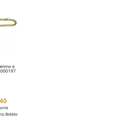
enino e
17000197
,40
uros
no Boleto