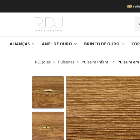
Fret
ALIANÇAS
ANEL DE OURO
BRINCO DE OURO
COR
RDJ Joias
Pulseiras
Pulseira Infantil
Pulseira em