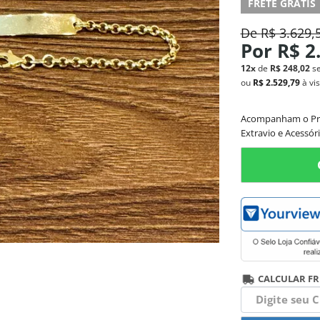
FRETE GRÁTIS
De
R$ 3.629,
Por
R$ 2
12x
de
R$ 248,02
s
ou
R$ 2.529,79
à vi
Acompanham o Produ
Extravio e Acessóri
CALCULAR FR