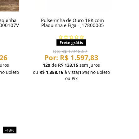
laquinha
Pulseirinha de Ouro 18K com
18000107V
Plaquinha e Figa - J17800005
Frete grátis
De:
R$ 1.948,57
,26
Por:
R$ 1.597,83
uros
12x
de
R$ 133,15
sem juros
no Boleto
ou
R$ 1.358,16
à vista
(15%)
no Boleto
ou Pix
-18%