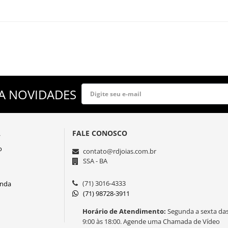
A NOVIDADES
A
FALE CONOSCO
o
contato@rdjoias.com.br
SSA - BA
(71) 3016-4333
enda
(71) 98728-3911
Horário de Atendimento:
Segunda a sexta da
9:00 às 18:00. Agende uma Chamada de Vídeo