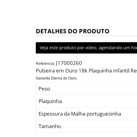
DETALHES DO PRODUTO
Veja este produto por vídeo, agendando um hor
J17000260
Referencia:
Pulseira em Ouro 18k Plaquinha infantil 
Garantia Eterna do Ouro;
Peso
Plaquinha
Espessura da Malha portuguesinha
Tamanho