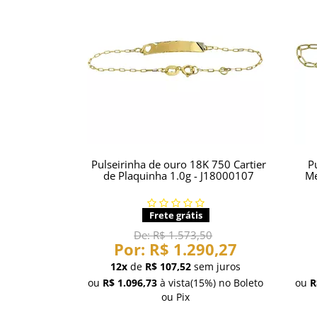
Pulseirinha de ouro 18K 750 Cartier
P
de Plaquinha 1.0g - J18000107
Me
Frete grátis
De:
R$ 1.573,50
Por:
R$ 1.290,27
12x
de
R$ 107,52
sem juros
ou
R$ 1.096,73
à vista
(15%)
no Boleto
ou
R
ou Pix