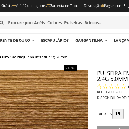
e Grátis
Até 12x sem juros
Garantia de Troca e Devolução
Pague com Se
RENTE DE OURO
ESCAPULÁRIOS
GARGANTILHA
LANÇA
 Ouro 18k Plaquinha Infantil 2.4g 5.0mm
-18%
PULSEIRA E
2.4G 5.0MM
REF.
J17000260
DISPONIBILIDADE:
A
15
Tamanho