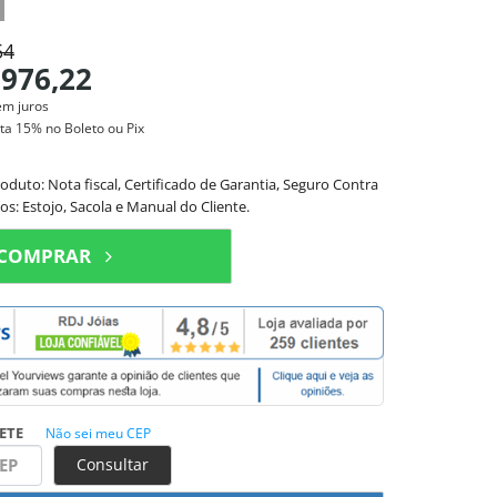
54
.976,22
em juros
sta
15%
no Boleto ou Pix
to: Nota fiscal, Certificado de Garantia, Seguro Contra
os: Estojo, Sacola e Manual do Cliente.
COMPRAR
ETE
Não sei meu CEP
Consultar