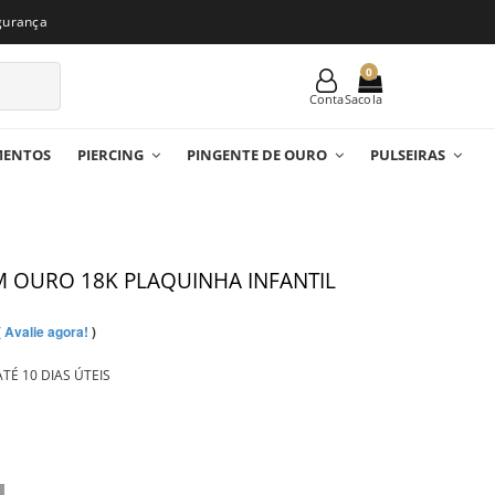
gurança
0
Conta
MENTOS
PIERCING
PINGENTE DE OURO
PULSEIRAS
M OURO 18K PLAQUINHA INFANTIL
(
Avalie agora!
)
TÉ 10 DIAS ÚTEIS