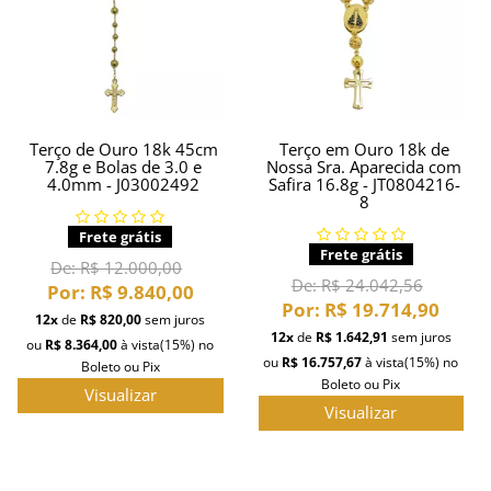
PIERCING
PINGENTE DE OURO
PULSEIRAS
Terço de Ouro 18k 45cm
Terço em Ouro 18k de
7.8g e Bolas de 3.0 e
Nossa Sra. Aparecida com
4.0mm - J03002492
Safira 16.8g - JT0804216-
8
INFORMAÇÕES
Entrega
Frete grátis
Frete grátis
De:
R$ 12.000,00
De:
R$ 24.042,56
Por:
R$ 9.840,00
Por:
R$ 19.714,90
12x
de
R$ 820,00
sem juros
12x
de
R$ 1.642,91
sem juros
ou
R$ 8.364,00
à vista
(15%)
no
ou
R$ 16.757,67
à vista
(15%)
no
Boleto ou Pix
Boleto ou Pix
Visualizar
Visualizar