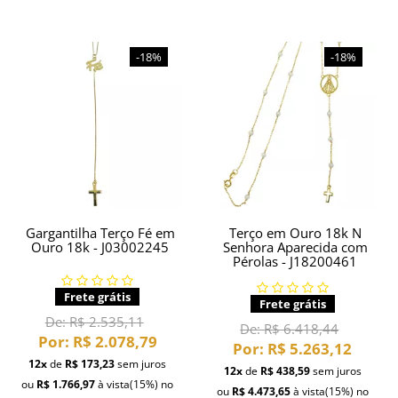
-18%
-18%
Gargantilha Terço Fé em
Terço em Ouro 18k N
Ouro 18k - J03002245
Senhora Aparecida com
Pérolas - J18200461
Frete grátis
Frete grátis
De:
R$ 2.535,11
De:
R$ 6.418,44
Por:
R$ 2.078,79
Por:
R$ 5.263,12
12x
de
R$ 173,23
sem juros
12x
de
R$ 438,59
sem juros
ou
R$ 1.766,97
à vista
(15%)
no
ou
R$ 4.473,65
à vista
(15%)
no