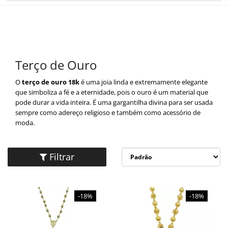
×
×
Redes Sociais
Informações
ENTRAR
CADASTRAR
Formas de Pagamento
ALIANÇAS
Terço de Ouro
ANEL DE OURO
O
terço de ouro 18k
é uma joia linda e extremamente elegante
que simboliza a fé e a eternidade, pois o ouro é um material que
BRINCO DE OURO
pode durar a vida inteira. É uma gargantilha divina para ser usada
sempre como adereço religioso e também como acessório de
moda.
CORRENTE DE OURO
ESCAPULÁRIOS
Filtrar
Site Seguro- Compre com Segurança
GARGANTILHA
-18%
-18%
LANÇAMENTOS