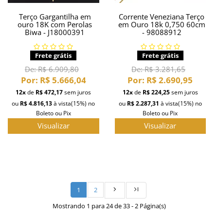
Terço Gargantilha em
Corrente Veneziana Terço
ouro 18K com Perolas
em Ouro 18k 0,750 60cm
Biwa - J18000391
- 98088912
Frete grátis
Frete grátis
De:
R$ 6.909,80
De:
R$ 3.281,65
Por:
R$ 5.666,04
Por:
R$ 2.690,95
12x
de
R$ 472,17
sem juros
12x
de
R$ 224,25
sem juros
ou
R$ 4.816,13
à vista
(15%)
no
ou
R$ 2.287,31
à vista
(15%)
no
Boleto ou Pix
Boleto ou Pix
Visualizar
Visualizar
1
2
Mostrando 1 para 24 de 33 - 2 Página(s)