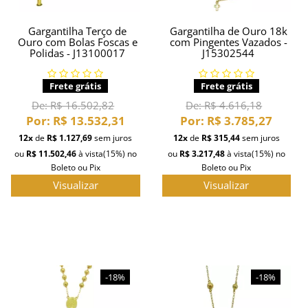
Gargantilha Terço de
Gargantilha de Ouro 18k
Ouro com Bolas Foscas e
com Pingentes Vazados -
Polidas - J13100017
J15302544
Frete grátis
Frete grátis
De:
R$ 16.502,82
De:
R$ 4.616,18
Por:
R$ 13.532,31
Por:
R$ 3.785,27
12x
de
R$ 1.127,69
sem juros
12x
de
R$ 315,44
sem juros
ou
R$ 11.502,46
à vista
(15%)
no
ou
R$ 3.217,48
à vista
(15%)
no
Boleto ou Pix
Boleto ou Pix
Visualizar
Visualizar
-18%
-18%