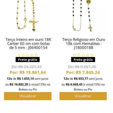
Terço Inteiro em ouro 18K
Terço Religioso em Ouro
Cartier 60 cm com bolas
18k com Hematitas -
de 5 mm - J06400154
J18000188
Frete grátis
Frete grátis
De:
R$ 24.221,51
De:
R$ 9.567,36
Por:
R$ 19.861,64
Por:
R$ 7.845,24
12x
de
R$ 1.655,14
sem juros
12x
de
R$ 653,77
sem juros
ou
R$ 16.882,39
à vista
(15%)
no
ou
R$ 6.668,45
à vista
(15%)
no
Boleto ou Pix
Boleto ou Pix
Visualizar
Visualizar