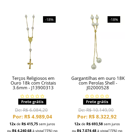
-18%
-18%
Terços Religiosos em
Gargantilhas em ouro 18K
Ouro 18k com Cristais
com Perolas Shell -
3.6mm - J13900313
J02000528
Frete grátis
Frete grátis
De:
R$ 6.084,20
De:
R$ 10.149,90
Por:
R$ 4.989,04
Por:
R$ 8.322,92
12x
de
R$ 415,75
sem juros
12x
de
R$ 693,58
sem juros
ou
R$ 4.240,68
à vista
(15%)
no
ou
R$ 7.074,48
à vista
(15%)
no