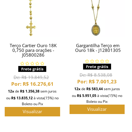
Terço Cartier Ouro 18K
Gargantilha Terço em
0,750 para orações -
Ouro 18k - J12801305
J05800286
Frete grátis
Frete grátis
De:
R$ 8.538,08
De:
R$ 19.849,52
Por:
R$ 7.001,23
Por:
R$ 16.276,61
12x
de
R$ 583,44
sem juros
12x
de
R$ 1.356,38
sem juros
ou
R$ 5.951,05
à vista
(15%)
no
ou
R$ 13.835,12
à vista
(15%)
no
Boleto ou Pix
Boleto ou Pix
Visualizar
Visualizar