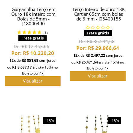
Gargantilha Terço em
Terço Inteiro de ouro 18K
Ouro 18k Inteiro com
Cartier 65cm com bolas
Bolas de 5mm -
de 6 mm - J06400155
J18000490
(1)
Frete grátis
Frete grátis
De:
R$ 36.544,68
De:
R$ 12.463,66
Por:
R$ 29.966,64
Por:
R$ 10.220,20
12x
de
R$ 2.497,22
sem juros
12x
de
R$ 851,68
sem juros
ou
R$ 25.471,64
à vista
(15%)
no
ou
R$ 8.687,17
à vista
(15%)
no
Boleto ou Pix
Boleto ou Pix
Visualizar
Visualizar
-18%
-18%