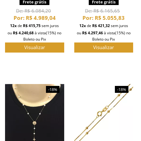
Frete grátis
Frete grátis
De:
R$ 6.084,20
De:
R$ 6.165,65
Por:
R$ 4.989,04
Por:
R$ 5.055,83
12x
de
R$ 415,75
sem juros
12x
de
R$ 421,32
sem juros
ou
R$ 4.240,68
à vista
(15%)
no
ou
R$ 4.297,46
à vista
(15%)
no
Boleto ou Pix
Boleto ou Pix
Visualizar
Visualizar
-18%
-18%