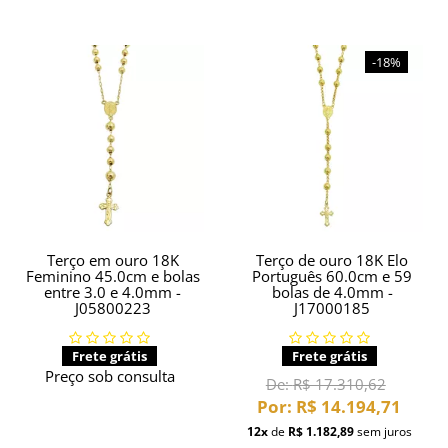
-18%
Terço em ouro 18K
Terço de ouro 18K Elo
Feminino 45.0cm e bolas
Português 60.0cm e 59
entre 3.0 e 4.0mm -
bolas de 4.0mm -
J05800223
J17000185
Frete grátis
Frete grátis
Preço sob consulta
De:
R$ 17.310,62
Por:
R$ 14.194,71
12x
de
R$ 1.182,89
sem juros