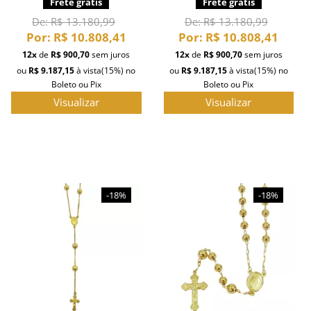
Frete grátis
Frete grátis
De:
R$ 13.180,99
De:
R$ 13.180,99
Por:
R$ 10.808,41
Por:
R$ 10.808,41
12x
de
R$ 900,70
sem juros
12x
de
R$ 900,70
sem juros
ou
R$ 9.187,15
à vista
(15%)
no
ou
R$ 9.187,15
à vista
(15%)
no
Boleto ou Pix
Boleto ou Pix
Visualizar
Visualizar
-18%
-18%