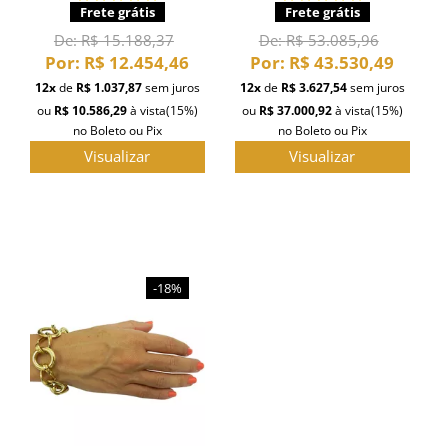
Frete grátis
Frete grátis
De:
R$ 15.188,37
De:
R$ 53.085,96
Por:
R$ 12.454,46
Por:
R$ 43.530,49
12x
de
R$ 1.037,87
sem juros
12x
de
R$ 3.627,54
sem juros
ou
R$ 10.586,29
à vista
(15%)
ou
R$ 37.000,92
à vista
(15%)
no Boleto ou Pix
no Boleto ou Pix
Visualizar
Visualizar
-18%