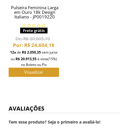
Pulseira Feminina Larga
em Ouro 18k Design
Italiano - JP0019220
Frete grátis
De:
R$ 30.005,10
Por:
R$ 24.604,18
12x
de
R$ 2.050,35
sem juros
ou
R$ 20.913,55
à vista
(15%)
no Boleto ou Pix
Visualizar
AVALIAÇÕES
Tem esse produto? Seja o primeiro a avaliá-lo!