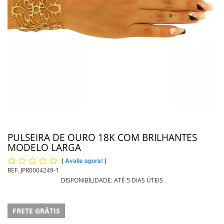
PIERCING
PINGENTE DE OURO
PULSEIRAS
INFORMAÇÕES
Entrega
PULSEIRA DE OURO 18K COM BRILHANTES
MODELO LARGA
(
Avalie agora!
)
REF.
JPR0004249-1
DISPONIBILIDADE:
ATÉ 5 DIAS ÚTEIS
FRETE GRÁTIS