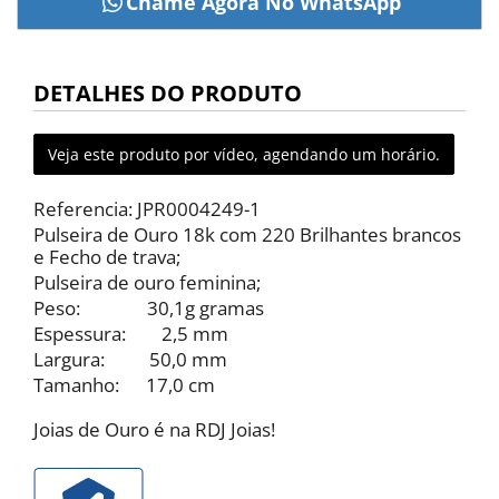
DETALHES DO PRODUTO
Veja este produto por vídeo, agendando um horário.
Referencia: JPR0004249-1
Pulseira de Ouro 18k com 220 Brilhantes brancos
e Fecho de trava;
Pulseira de ouro feminina;
Peso: 30,1g gramas
Espessura: 2,5 mm
Largura: 50,0 mm
Tamanho: 17,0 cm
Joias de Ouro é na RDJ Joias!