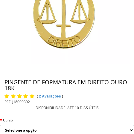
PIERCING
PINGENTE DE OURO
PULSEIRAS
INFORMAÇÕES
Entrega
PINGENTE DE FORMATURA EM DIREITO OURO
18K
(
2 Avaliações
)
REF.
J18000392
DISPONIBILIDADE:
ATÉ 10 DIAS ÚTEIS
Curso