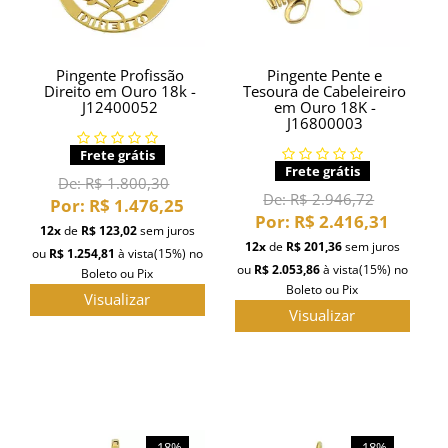
Pingente Profissão
Pingente Pente e
Direito em Ouro 18k -
Tesoura de Cabeleireiro
J12400052
em Ouro 18K -
J16800003
Frete grátis
Frete grátis
De:
R$ 1.800,30
De:
R$ 2.946,72
Por:
R$ 1.476,25
Por:
R$ 2.416,31
12x
de
R$ 123,02
sem juros
12x
de
R$ 201,36
sem juros
ou
R$ 1.254,81
à vista
(15%)
no
ou
R$ 2.053,86
à vista
(15%)
no
Boleto ou Pix
Boleto ou Pix
Visualizar
Visualizar
-18%
-18%