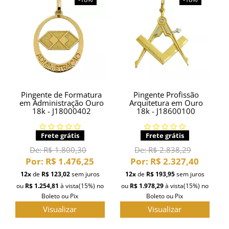
Pingente de Formatura
Pingente Profissão
em Administração Ouro
Arquitetura em Ouro
18k - J18000402
18k - J18600100
Frete grátis
Frete grátis
De:
R$ 1.800,30
De:
R$ 2.838,29
Por:
R$ 1.476,25
Por:
R$ 2.327,40
12x
de
R$ 123,02
sem juros
12x
de
R$ 193,95
sem juros
ou
R$ 1.254,81
à vista
(15%)
no
ou
R$ 1.978,29
à vista
(15%)
no
Boleto ou Pix
Boleto ou Pix
Visualizar
Visualizar