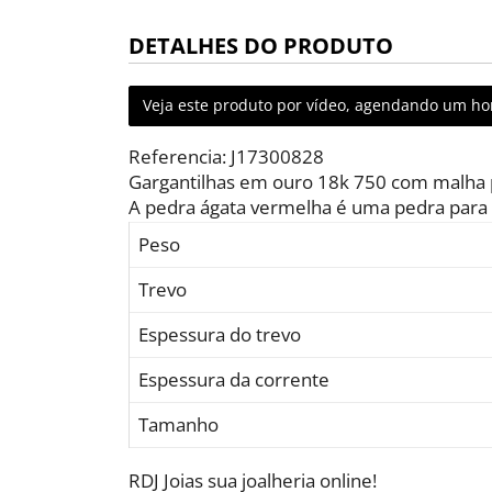
DETALHES DO PRODUTO
Veja este produto por vídeo, agendando um hor
Referencia: J17300828
Gargantilhas em ouro 18k 750 com malha p
A pedra ágata vermelha é uma pedra para q
Peso
Trevo
Espessura do trevo
Espessura da corrente
Tamanho
RDJ Joias sua joalheria online!