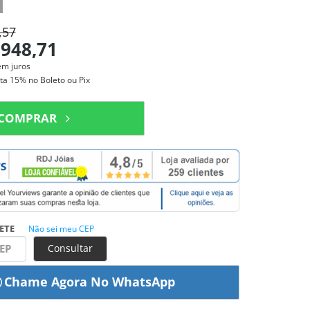
,57
.948,71
em juros
sta
15%
no Boleto ou Pix
COMPRAR
ETE
Não sei meu CEP
Consultar