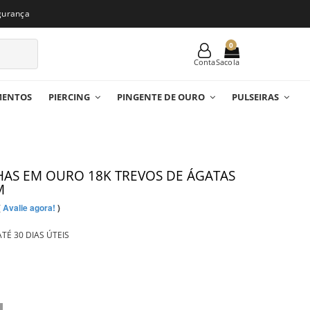
gurança
0
Conta
MENTOS
PIERCING
PINGENTE DE OURO
PULSEIRAS
AS EM OURO 18K TREVOS DE ÁGATAS
M
(
Avalie agora!
)
TÉ 30 DIAS ÚTEIS