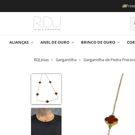
Fret
ALIANÇAS
ANEL DE OURO
BRINCO DE OURO
COR
RDJ Joias
Gargantilha
Gargantilha de Pedra Precio