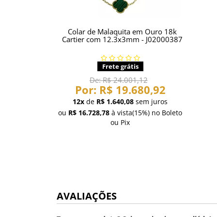
Colar de Malaquita em Ouro 18k
Cartier com 12.3x3mm - J02000387
Frete grátis
De:
R$ 24.001,12
Por:
R$ 19.680,92
12x
de
R$ 1.640,08
sem juros
ou
R$ 16.728,78
à vista
(15%)
no Boleto
ou Pix
AVALIAÇÕES