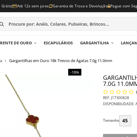
e Grátis
Até 12x sem juros
Garantia de Troca e Devolução
Pague com Se
RENTE DE OURO
ESCAPULÁRIOS
GARGANTILHA
LANÇA
sa
Gargantilhas em Ouro 18k Trevos de Ágatas 7.0g 11.0mm
-18%
GARGANTILH
7.0G 11.0M
REF.
J17300828
DISPONIBILIDADE:
A
45
Tamanho