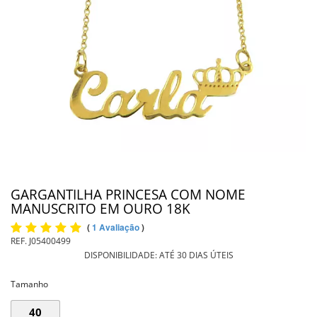
PIERCING
PINGENTE DE OURO
PULSEIRAS
INFORMAÇÕES
Entrega
GARGANTILHA PRINCESA COM NOME
MANUSCRITO EM OURO 18K
(
1 Avaliação
)
REF.
J05400499
DISPONIBILIDADE:
ATÉ 30 DIAS ÚTEIS
Tamanho
40