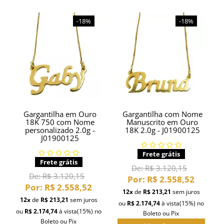
-18%
-18%
Gargantilha em Ouro
Gargantilha com Nome
18K 750 com Nome
Manuscrito em Ouro
personalizado 2.0g -
18K 2.0g - J01900125
J01900125
Frete grátis
Frete grátis
De:
R$ 3.120,15
De:
R$ 3.120,15
Por:
R$ 2.558,52
Por:
R$ 2.558,52
12x
de
R$ 213,21
sem juros
12x
de
R$ 213,21
sem juros
ou
R$ 2.174,74
à vista
(15%)
no
ou
R$ 2.174,74
à vista
(15%)
no
Boleto ou Pix
Boleto ou Pix