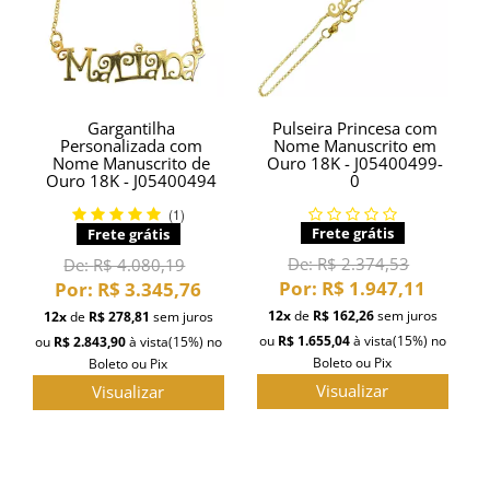
Gargantilha
Pulseira Princesa com
Personalizada com
Nome Manuscrito em
Nome Manuscrito de
Ouro 18K - J05400499-
Ouro 18K - J05400494
0
(1)
Frete grátis
Frete grátis
De:
R$ 2.374,53
De:
R$ 4.080,19
Por:
R$ 1.947,11
Por:
R$ 3.345,76
12x
de
R$ 162,26
sem juros
12x
de
R$ 278,81
sem juros
ou
R$ 1.655,04
à vista
(15%)
no
ou
R$ 2.843,90
à vista
(15%)
no
Boleto ou Pix
Boleto ou Pix
Visualizar
Visualizar