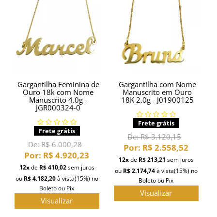
Gargantilha Feminina de
Gargantilha com Nome
Ouro 18k com Nome
Manuscrito em Ouro
Manuscrito 4.0g -
18K 2.0g - J01900125
JGR000324-0
Frete grátis
Frete grátis
De:
R$ 3.120,15
De:
R$ 6.000,28
Por:
R$ 2.558,52
Por:
R$ 4.920,23
12x
de
R$ 213,21
sem juros
12x
de
R$ 410,02
sem juros
ou
R$ 2.174,74
à vista
(15%)
no
ou
R$ 4.182,20
à vista
(15%)
no
Boleto ou Pix
Boleto ou Pix
Visualizar
Visualizar