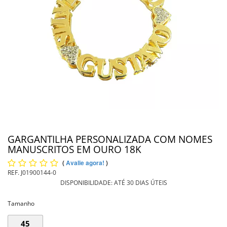
PIERCING
PINGENTE DE OURO
PULSEIRAS
INFORMAÇÕES
Entrega
GARGANTILHA PERSONALIZADA COM NOMES
MANUSCRITOS EM OURO 18K
(
Avalie agora!
)
REF.
J01900144-0
DISPONIBILIDADE:
ATÉ 30 DIAS ÚTEIS
Tamanho
45