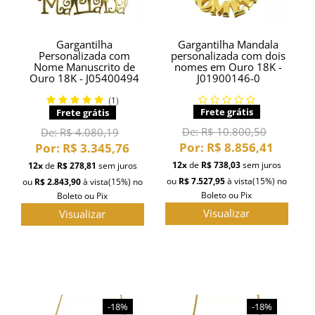
Gargantilha
Gargantilha Mandala
Personalizada com
personalizada com dois
Nome Manuscrito de
nomes em Ouro 18K -
Ouro 18K - J05400494
J01900146-0
(1)
Frete grátis
Frete grátis
De:
R$ 10.800,50
De:
R$ 4.080,19
Por:
R$ 8.856,41
Por:
R$ 3.345,76
12x
de
R$ 738,03
sem juros
12x
de
R$ 278,81
sem juros
ou
R$ 7.527,95
à vista
(15%)
no
ou
R$ 2.843,90
à vista
(15%)
no
Boleto ou Pix
Boleto ou Pix
Visualizar
Visualizar
-18%
-18%