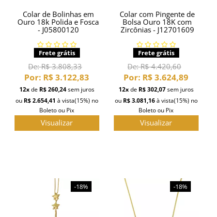
Colar de Bolinhas em
Colar com Pingente de
Ouro 18k Polida e Fosca
Bolsa Ouro 18K com
- J05800120
Zircônias - J12701609
Frete grátis
Frete grátis
De:
R$ 3.808,33
De:
R$ 4.420,60
Por:
R$ 3.122,83
Por:
R$ 3.624,89
12x
de
R$ 260,24
sem juros
12x
de
R$ 302,07
sem juros
ou
R$ 2.654,41
à vista
(15%)
no
ou
R$ 3.081,16
à vista
(15%)
no
Boleto ou Pix
Boleto ou Pix
Visualizar
Visualizar
-18%
-18%