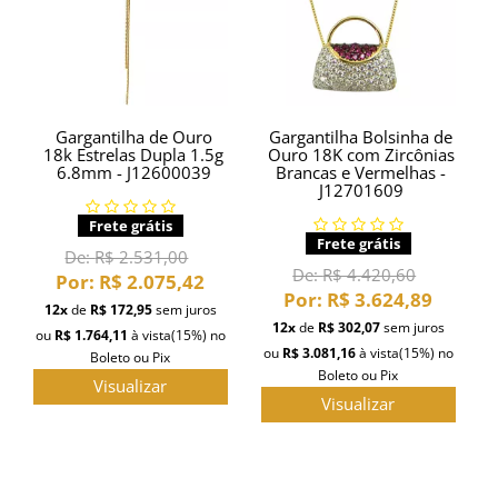
Gargantilha de Ouro
Gargantilha Bolsinha de
18k Estrelas Dupla 1.5g
Ouro 18K com Zircônias
6.8mm - J12600039
Brancas e Vermelhas -
J12701609
Frete grátis
Frete grátis
De:
R$ 2.531,00
De:
R$ 4.420,60
Por:
R$ 2.075,42
Por:
R$ 3.624,89
12x
de
R$ 172,95
sem juros
12x
de
R$ 302,07
sem juros
ou
R$ 1.764,11
à vista
(15%)
no
ou
R$ 3.081,16
à vista
(15%)
no
Boleto ou Pix
Boleto ou Pix
Visualizar
Visualizar