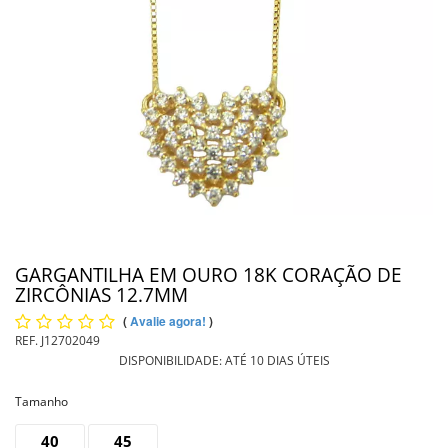
PIERCING
PINGENTE DE OURO
PULSEIRAS
INFORMAÇÕES
Entrega
GARGANTILHA EM OURO 18K CORAÇÃO DE
ZIRCÔNIAS 12.7MM
(
Avalie agora!
)
REF.
J12702049
DISPONIBILIDADE:
ATÉ 10 DIAS ÚTEIS
Tamanho
40
45