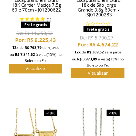
Escapulário em Ouro
Escapulário em Ouro
18K Cartier Maciça 7.5g
18k de São Jorge
60 e 70cm - J01200622
Grande 3.8g 60cm -
JSJ01200283
(1)
Frete grátis
Frete grátis
De:
R$ 11.250,53
De:
R$ 5.700,27
Por:
R$ 9.225,43
Por:
R$ 4.674,22
12x
de
R$ 768,79
sem juros
12x
de
R$ 389,52
sem juros
ou
R$ 7.841,62
à vista
(15%)
no
ou
R$ 3.973,09
à vista
(15%)
no
Boleto ou Pix
Boleto ou Pix
Visualizar
Visualizar
-18%
-18%