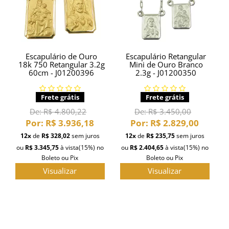
Escapulário de Ouro
Escapulário Retangular
18k 750 Retangular 3.2g
Mini de Ouro Branco
60cm - J01200396
2.3g - J01200350
Frete grátis
Frete grátis
De:
R$ 4.800,22
De:
R$ 3.450,00
Por:
R$ 3.936,18
Por:
R$ 2.829,00
12x
de
R$ 328,02
sem juros
12x
de
R$ 235,75
sem juros
ou
R$ 3.345,75
à vista
(15%)
no
ou
R$ 2.404,65
à vista
(15%)
no
Boleto ou Pix
Boleto ou Pix
Visualizar
Visualizar