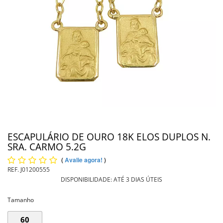
PIERCING
PINGENTE DE OURO
PULSEIRAS
INFORMAÇÕES
Entrega
ESCAPULÁRIO DE OURO 18K ELOS DUPLOS N.
SRA. CARMO 5.2G
(
Avalie agora!
)
REF.
J01200555
DISPONIBILIDADE:
ATÉ 3 DIAS ÚTEIS
Tamanho
60