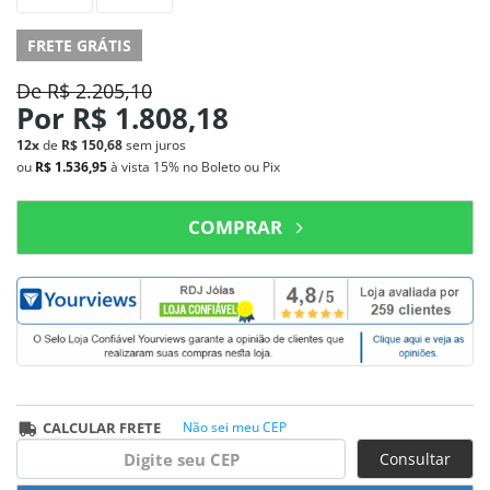
FRETE GRÁTIS
De
R$ 2.205,10
Por
R$ 1.808,18
12x
de
R$ 150,68
sem juros
ou
R$ 1.536,95
à vista
15%
no Boleto ou Pix
COMPRAR
CALCULAR FRETE
Não sei meu CEP
Consultar