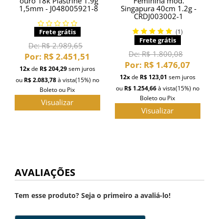
ouro 18k Piastrine 1.9g
Feminina mod.
1,5mm - J048005921-8
Singapura 40cm 1.2g -
CRDJ003002-1
(1)
Frete grátis
Frete grátis
De:
R$ 2.989,65
De:
R$ 1.800,08
Por:
R$ 2.451,51
Por:
R$ 1.476,07
12x
de
R$ 204,29
sem juros
12x
de
R$ 123,01
sem juros
ou
R$ 2.083,78
à vista
(15%)
no
ou
R$ 1.254,66
à vista
(15%)
no
Boleto ou Pix
Boleto ou Pix
Visualizar
Visualizar
AVALIAÇÕES
Tem esse produto? Seja o primeiro a avaliá-lo!