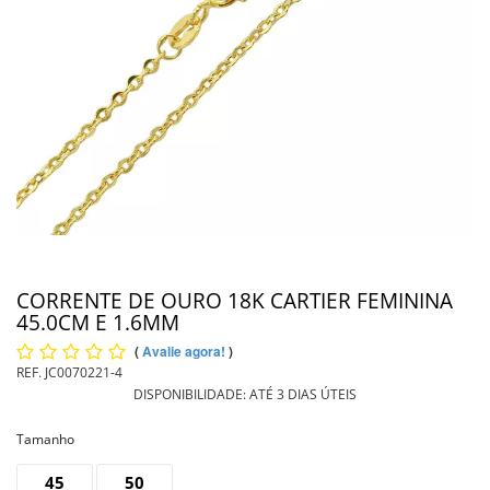
PIERCING
PINGENTE DE OURO
PULSEIRAS
INFORMAÇÕES
Entrega
CORRENTE DE OURO 18K CARTIER FEMININA
45.0CM E 1.6MM
(
Avalie agora!
)
REF.
JC0070221-4
DISPONIBILIDADE:
ATÉ 3 DIAS ÚTEIS
Tamanho
45
50