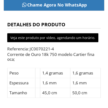
DETALHES DO PRODUTO
Veja este produto por vídeo, agendando um horário.
Referencia: JC0070221-4
Corrente de Ouro 18k 750 modelo Cartier fina
oca;
Peso
1,4 gramas
1,6 gramas
Espessura
1,6 mm
1,6 mm
Tamanho
45,0 cm
50,0 cm