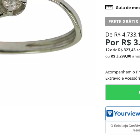
Guia de med
FRETE GRÁTIS
De
R$ 4.733,
Por
R$ 3
12x
de
R$ 323,43
s
ou
R$ 3.299,00
à vi
Acompanham o Produ
Extravio e Acessóri