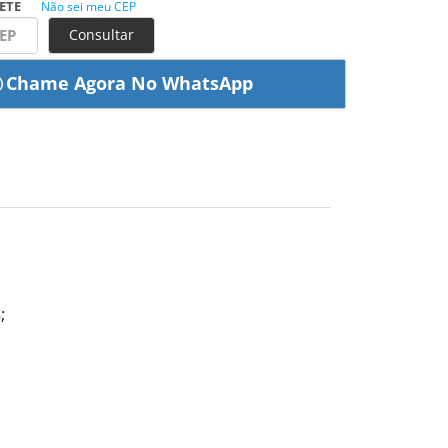
ETE
Não sei meu CEP
Consultar
;