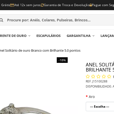
e Grátis
Até 12x sem juros
Garantia de Troca e Devolução
Pague com Se
RENTE DE OURO
ESCAPULÁRIOS
GARGANTILHA
LANÇA
nel Solitário de ouro Branco com Brilhante 5.0 pontos
-18%
ANEL SOLI
BRILHANTE 
REF.
J15100288
DISPONIBILIDADE:
A
Aro