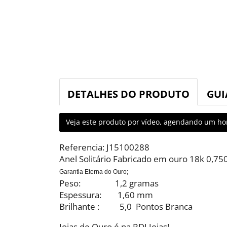
DETALHES DO PRODUTO
GUI
Veja este produto por vídeo, agendando um hor
Referencia: J15100288
Anel Solitário Fabricado em ouro 18k 0,75
Garantia Eterna do Ouro;
Peso: 1,2 gramas
Espessura: 1,60 mm
Brilhante : 5,0 Pontos Branca
Joias de Ouro é na RDJ Joias!