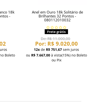
ranco 18k
Anel em Ouro 18k Solitário de
ntos -
Brilhantes 32 Pontos -
080112010032
Frete grátis
De:
R$ 11.000,00
,02
Por:
R$ 9.020,00
uros
12x
de
R$ 751,67
sem juros
no Boleto
ou
R$ 7.667,00
à vista
(15%)
no Boleto
ou Pix