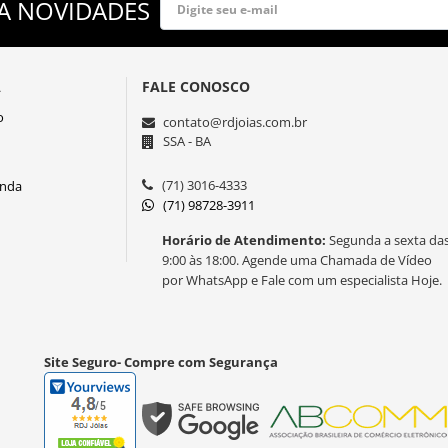
A NOVIDADES
A
FALE CONOSCO
o
contato@rdjoias.com.br
SSA - BA
(71) 3016-4333
enda
(71) 98728-3911
Horário de Atendimento:
Segunda a sexta da
9:00 às 18:00. Agende uma Chamada de Vídeo
por WhatsApp e Fale com um especialista Hoje.
Site Seguro- Compre com Segurança