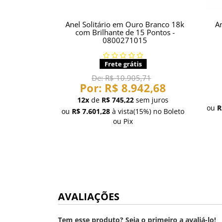
Anel Solitário em Ouro Branco 18k
A
com Brilhante de 15 Pontos -
0800271015
Frete grátis
De:
R$ 10.905,71
Por:
R$ 8.942,68
12x
de
R$ 745,22
sem juros
ou
R
ou
R$ 7.601,28
à vista
(15%)
no Boleto
ou Pix
AVALIAÇÕES
Tem esse produto? Seja o primeiro a avaliá-lo!