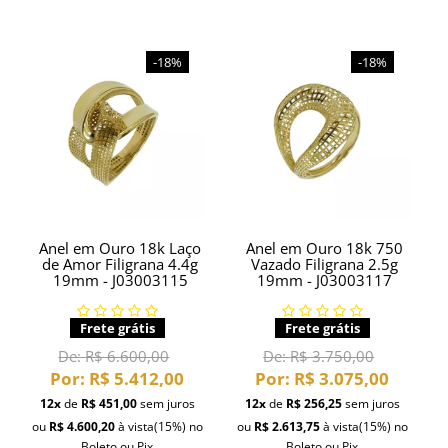
-18%
-18%
Anel em Ouro 18k Laço
Anel em Ouro 18k 750
de Amor Filigrana 4.4g
Vazado Filigrana 2.5g
19mm - J03003115
19mm - J03003117
Frete grátis
Frete grátis
De:
R$ 6.600,00
De:
R$ 3.750,00
Por:
R$ 5.412,00
Por:
R$ 3.075,00
12x
de
R$ 451,00
sem juros
12x
de
R$ 256,25
sem juros
ou
R$ 4.600,20
à vista
(15%)
no
ou
R$ 2.613,75
à vista
(15%)
no
Boleto ou Pix
Boleto ou Pix