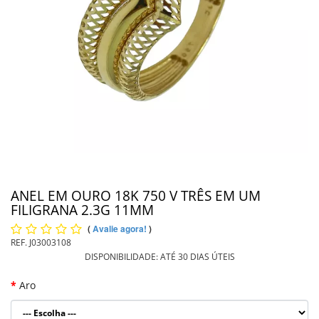
PIERCING
PINGENTE DE OURO
PULSEIRAS
INFORMAÇÕES
Entrega
ANEL EM OURO 18K 750 V TRÊS EM UM
FILIGRANA 2.3G 11MM
(
Avalie agora!
)
REF.
J03003108
DISPONIBILIDADE:
ATÉ 30 DIAS ÚTEIS
Aro