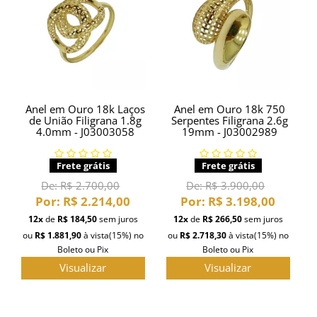
Anel em Ouro 18k Laços
Anel em Ouro 18k 750
de União Filigrana 1.8g
Serpentes Filigrana 2.6g
4.0mm - J03003058
19mm - J03002989
Frete grátis
Frete grátis
De:
R$ 2.700,00
De:
R$ 3.900,00
Por:
R$ 2.214,00
Por:
R$ 3.198,00
12x
de
R$ 184,50
sem juros
12x
de
R$ 266,50
sem juros
ou
R$ 1.881,90
à vista
(15%)
no
ou
R$ 2.718,30
à vista
(15%)
no
Boleto ou Pix
Boleto ou Pix
Visualizar
Visualizar