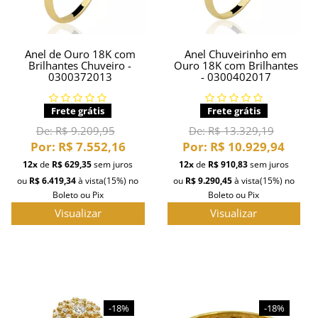
Anel de Ouro 18K com
Anel Chuveirinho em
Brilhantes Chuveiro -
Ouro 18K com Brilhantes
0300372013
- 0300402017
Frete grátis
Frete grátis
De:
R$ 9.209,95
De:
R$ 13.329,19
Por:
R$ 7.552,16
Por:
R$ 10.929,94
12x
de
R$ 629,35
sem juros
12x
de
R$ 910,83
sem juros
ou
R$ 6.419,34
à vista
(15%)
no
ou
R$ 9.290,45
à vista
(15%)
no
Boleto ou Pix
Boleto ou Pix
Visualizar
Visualizar
-18%
-18%