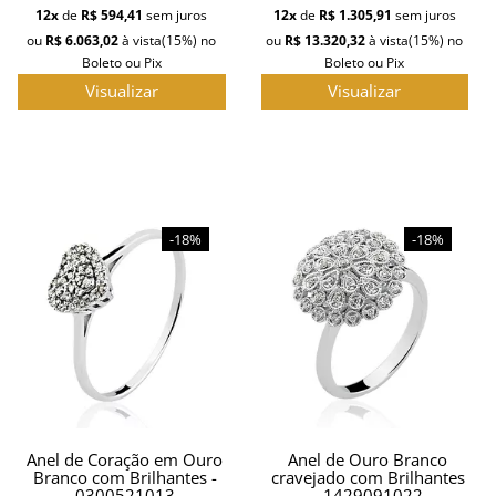
12x
de
R$ 594,41
sem juros
12x
de
R$ 1.305,91
sem juros
ou
R$ 6.063,02
à vista
(15%)
no
ou
R$ 13.320,32
à vista
(15%)
no
Boleto ou Pix
Boleto ou Pix
Visualizar
Visualizar
-18%
-18%
Anel de Coração em Ouro
Anel de Ouro Branco
Branco com Brilhantes -
cravejado com Brilhantes
0300521013
- 1429091022