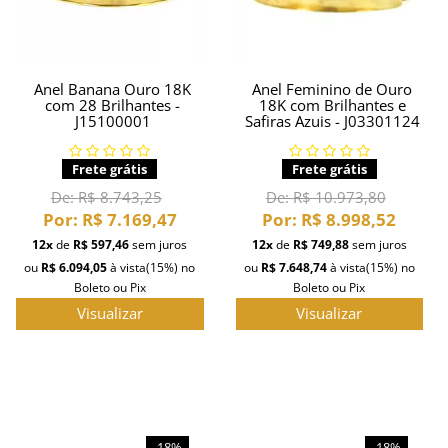
Anel Banana Ouro 18K
Anel Feminino de Ouro
com 28 Brilhantes -
18K com Brilhantes e
J15100001
Safiras Azuis - J03301124
Frete grátis
Frete grátis
De:
R$ 8.743,25
De:
R$ 10.973,80
Por:
R$ 7.169,47
Por:
R$ 8.998,52
12x
de
R$ 597,46
sem juros
12x
de
R$ 749,88
sem juros
ou
R$ 6.094,05
à vista
(15%)
no
ou
R$ 7.648,74
à vista
(15%)
no
Boleto ou Pix
Boleto ou Pix
Visualizar
Visualizar
-18%
-18%