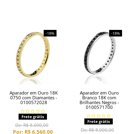
-18%
-18%
Aparador em Ouro 18K
Aparador em Ouro
0750 com Diamantes -
Branco 18K com
0100572028
Brilhantes Negros -
0100571700
Frete grátis
Frete grátis
De:
R$ 8.000,00
De:
R$ 8.000,00
Por:
R$ 6.560,00