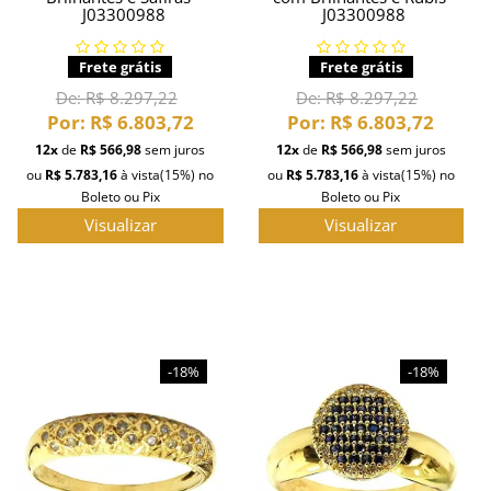
J03300988
J03300988
Frete grátis
Frete grátis
De:
R$ 8.297,22
De:
R$ 8.297,22
Por:
R$ 6.803,72
Por:
R$ 6.803,72
12x
de
R$ 566,98
sem juros
12x
de
R$ 566,98
sem juros
ou
R$ 5.783,16
à vista
(15%)
no
ou
R$ 5.783,16
à vista
(15%)
no
Boleto ou Pix
Boleto ou Pix
Visualizar
Visualizar
-18%
-18%