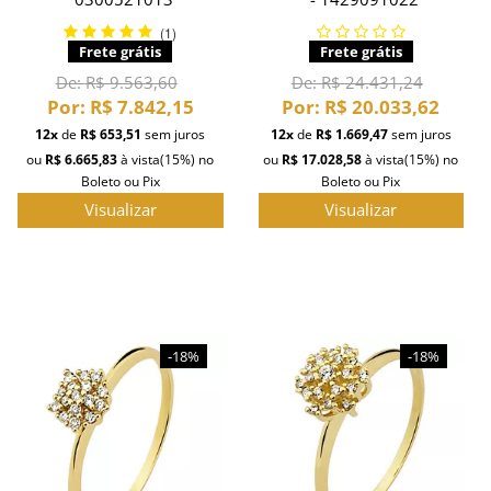
(1)
Frete grátis
Frete grátis
De:
R$ 24.431,24
De:
R$ 9.563,60
Por:
R$ 20.033,62
Por:
R$ 7.842,15
12x
de
R$ 1.669,47
sem juros
12x
de
R$ 653,51
sem juros
ou
R$ 17.028,58
à vista
(15%)
no
ou
R$ 6.665,83
à vista
(15%)
no
Boleto ou Pix
Boleto ou Pix
Visualizar
Visualizar
-18%
-18%