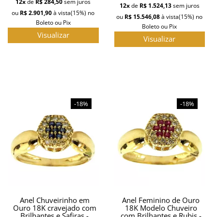
12x
de
R$ 284,50
sem juros
12x
de
R$ 1.524,13
sem juros
ou
R$ 2.901,90
à vista
(15%)
no
ou
R$ 15.546,08
à vista
(15%)
no
Boleto ou Pix
Boleto ou Pix
Visualizar
Visualizar
-18%
-18%
Anel Chuveirinho em
Anel Feminino de Ouro
Ouro 18K cravejado com
18K Modelo Chuveiro
Brilhantes e Safiras -
com Brilhantes e Rubis -