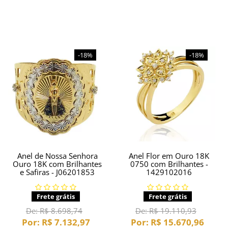
-18%
-18%
Anel de Nossa Senhora
Anel Flor em Ouro 18K
Ouro 18K com Brilhantes
0750 com Brilhantes -
e Safiras - J06201853
1429102016
Frete grátis
Frete grátis
De:
R$ 8.698,74
De:
R$ 19.110,93
Por:
R$ 7.132,97
Por:
R$ 15.670,96