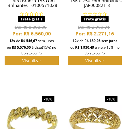
Ouro Branco 18K com
18K 0,750 com Brilhantes
Brilhantes - 0100571028
- JAR000821-8
Frete grátis
Frete grátis
De:
R$ 8.000,00
De:
R$ 2.769,71
Por:
R$ 6.560,00
Por:
R$ 2.271,16
12x
de
R$ 546,67
sem juros
12x
de
R$ 189,26
sem juros
ou
R$ 5.576,00
à vista
(15%)
no
ou
R$ 1.930,49
à vista
(15%)
no
Boleto ou Pix
Boleto ou Pix
Visualizar
Visualizar
-18%
-18%