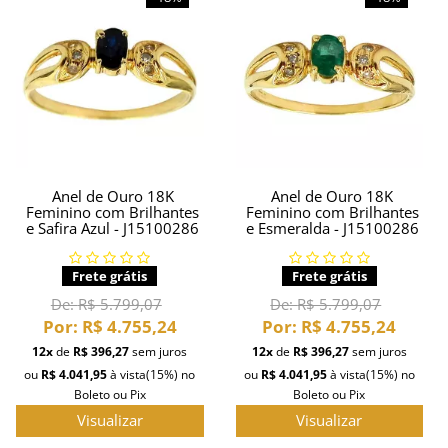
PIERCING
PINGENTE DE OURO
PULSEIRAS
INFORMAÇÕES
Anel de Ouro 18K
Anel de Ouro 18K
Entrega
Feminino com Brilhantes
Feminino com Brilhantes
e Safira Azul - J15100286
e Esmeralda - J15100286
Frete grátis
Frete grátis
De:
R$ 5.799,07
De:
R$ 5.799,07
Por:
R$ 4.755,24
Por:
R$ 4.755,24
12x
de
R$ 396,27
sem juros
12x
de
R$ 396,27
sem juros
ou
R$ 4.041,95
à vista
(15%)
no
ou
R$ 4.041,95
à vista
(15%)
no
Boleto ou Pix
Boleto ou Pix
Visualizar
Visualizar