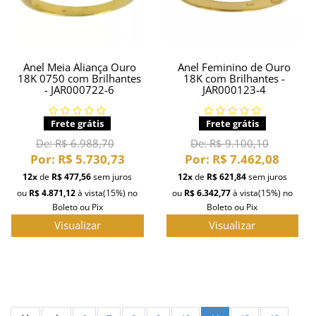
Anel Meia Aliança Ouro
Anel Feminino de Ouro
18K 0750 com Brilhantes
18K com Brilhantes -
- JAR000722-6
JAR000123-4
Frete grátis
Frete grátis
De:
R$ 6.988,70
De:
R$ 9.100,10
Por:
R$ 5.730,73
Por:
R$ 7.462,08
12x
de
R$ 477,56
sem juros
12x
de
R$ 621,84
sem juros
ou
R$ 4.871,12
à vista
(15%)
no
ou
R$ 6.342,77
à vista
(15%)
no
Boleto ou Pix
Boleto ou Pix
Visualizar
Visualizar