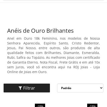
×
×
Redes Sociais
Informações
ENTRAR
CADASTRAR
Formas de Pagamento
ALIANÇAS
Anéis de Ouro Brilhantes
ANEL DE OURO
Anel em Ouro 18k Feminino
, nos modelos de Nossa
Senhora Aparecida, Espírito Santo, Cristo Redentor,
BRINCO DE OURO
Jesus, Pai Nosso, entre outros, são produtos de alta
qualidade feitos com
Brilhantes
,
Diamante
,
Esmeralda
,
Rubi
,
Safira
ou
Topázio
. As melhores Joias com certificado
CORRENTE DE OURO
de Garantia Eterno, Nota Fiscal, Frete Grátis e em até 10x
sem juros, você só encontra aqui na RDJ Joias - Loja
ESCAPULÁRIOS
Online de Joias em Ouro.
Site Seguro- Compre com Segurança
GARGANTILHA
Filtrar
LANÇAMENTOS
-18%
-18%