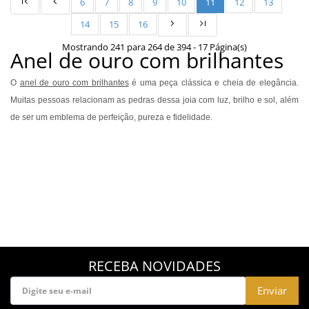
6
7
8
9
10
11
12
13
14
15
16
Mostrando 241 para 264 de 394 - 17 Página(s)
Anel de ouro com brilhantes
O
anel de ouro com brilhantes
é uma peça clássica e cheia de elegância.
Muitas pessoas relacionam as pedras dessa joia com luz, brilho e sol, além
de ser um emblema de perfeição, pureza e fidelidade.
RECEBA NOVIDADES
Enviar