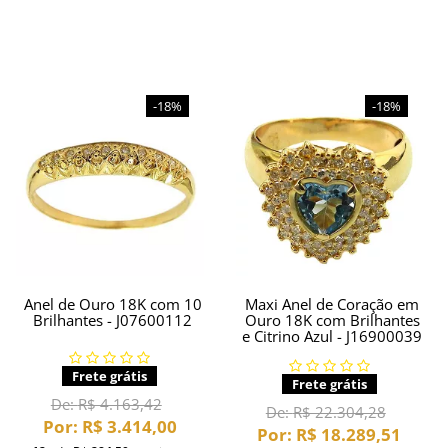
-18%
-18%
Anel de Ouro 18K com 10
Maxi Anel de Coração em
Brilhantes - J07600112
Ouro 18K com Brilhantes
e Citrino Azul - J16900039
Frete grátis
Frete grátis
De:
R$ 4.163,42
De:
R$ 22.304,28
Por:
R$ 3.414,00
Por:
R$ 18.289,51