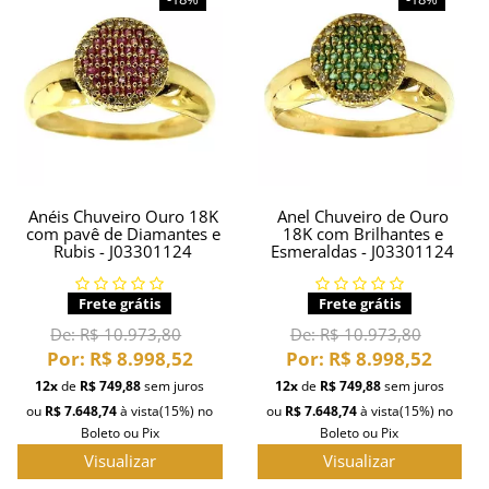
Anéis Chuveiro Ouro 18K
Anel Chuveiro de Ouro
com pavê de Diamantes e
18K com Brilhantes e
Rubis - J03301124
Esmeraldas - J03301124
Frete grátis
Frete grátis
De:
R$ 10.973,80
De:
R$ 10.973,80
Por:
R$ 8.998,52
Por:
R$ 8.998,52
12x
de
R$ 749,88
sem juros
12x
de
R$ 749,88
sem juros
ou
R$ 7.648,74
à vista
(15%)
no
ou
R$ 7.648,74
à vista
(15%)
no
Boleto ou Pix
Boleto ou Pix
Visualizar
Visualizar