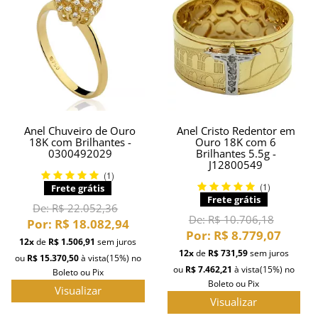
Anel Chuveiro de Ouro
Anel Cristo Redentor em
18K com Brilhantes -
Ouro 18K com 6
0300492029
Brilhantes 5.5g -
J12800549
(1)
(1)
Frete grátis
Frete grátis
De:
R$ 22.052,36
De:
R$ 10.706,18
Por:
R$ 18.082,94
Por:
R$ 8.779,07
12x
de
R$ 1.506,91
sem juros
12x
de
R$ 731,59
sem juros
ou
R$ 15.370,50
à vista
(15%)
no
ou
R$ 7.462,21
à vista
(15%)
no
Boleto ou Pix
Boleto ou Pix
Visualizar
Visualizar