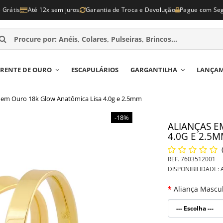
e Grátis
Até 12x sem juros
Garantia de Troca e Devolução
Pague com Se
RENTE DE OURO
ESCAPULÁRIOS
GARGANTILHA
LANÇA
s em Ouro 18k Glow Anatômica Lisa 4.0g e 2.5mm
-18%
ALIANÇAS E
4.0G E 2.5
REF.
7603512001
DISPONIBILIDADE:
A
Aliança Mascu