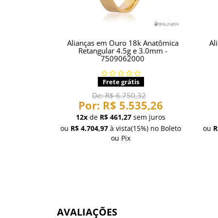
Alianças em Ouro 18k Anatômica
Al
Retangular 4.5g e 3.0mm -
7509062000
Frete grátis
De:
R$ 6.750,32
Por:
R$ 5.535,26
12x
de
R$ 461,27
sem juros
ou
R$ 4.704,97
à vista
(15%)
no Boleto
ou
R
ou Pix
AVALIAÇÕES