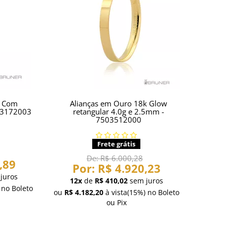
k Com
Alianças em Ouro 18k Glow
603172003
retangular 4.0g e 2.5mm -
7503512000
Frete grátis
De:
R$ 6.000,28
,89
Por:
R$ 4.920,23
juros
12x
de
R$ 410,02
sem juros
no Boleto
ou
R$ 4.182,20
à vista
(15%)
no Boleto
ou Pix