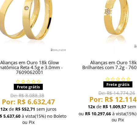
Alianças em Ouro 18k Glow
Alianças em Ouro 18
natômica Reta 4.5g e 3.0mm -
Brilhantes com 7.2g - 7
7609062001
Frete grátis
Frete grátis
De:
R$ 14.774,26
De:
R$ 8.088,38
Por:
R$ 12.114
Por:
R$ 6.632,47
12x
de
R$ 1.009,57
sem 
12x
de
R$ 552,71
sem juros
ou
R$ 10.297,66
à vista
(15%)
$ 5.637,60
à vista
(15%)
no Boleto
ou Pix
ou Pix