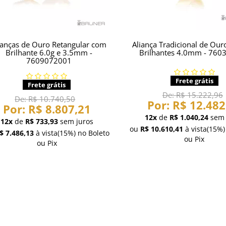
ianças de Ouro Retangular com
Aliança Tradicional de Ou
Brilhante 6.0g e 3.5mm -
Brilhantes 4.0mm - 760
7609072001
Frete grátis
Frete grátis
De:
R$ 15.222,96
De:
R$ 10.740,50
Por:
R$ 12.482
Por:
R$ 8.807,21
12x
de
R$ 1.040,24
sem 
12x
de
R$ 733,93
sem juros
ou
R$ 10.610,41
à vista
(15%)
$ 7.486,13
à vista
(15%)
no Boleto
ou Pix
ou Pix