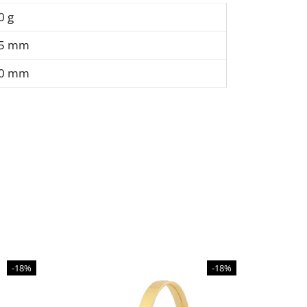
0 g
,5 mm
,0 mm
-18%
-18%