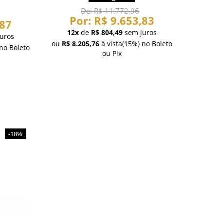
De:
R$ 11.772,96
Por:
R$ 9.653,83
,87
12x
de
R$ 804,49
sem juros
uros
ou
R$ 8.205,76
à vista
(15%)
no Boleto
no Boleto
ou Pix
-18%