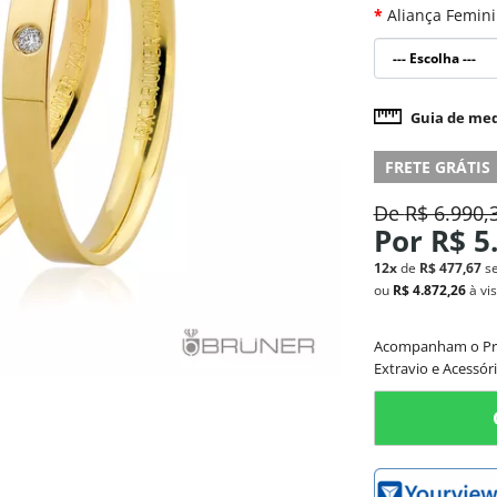
Aliança Femin
Guia de med
FRETE GRÁTIS
De
R$ 6.990,
Por
R$ 5
12x
de
R$ 477,67
s
ou
R$ 4.872,26
à vi
Acompanham o Produ
Extravio e Acessóri