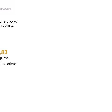
ro 18k com
3172004
,83
juros
no Boleto