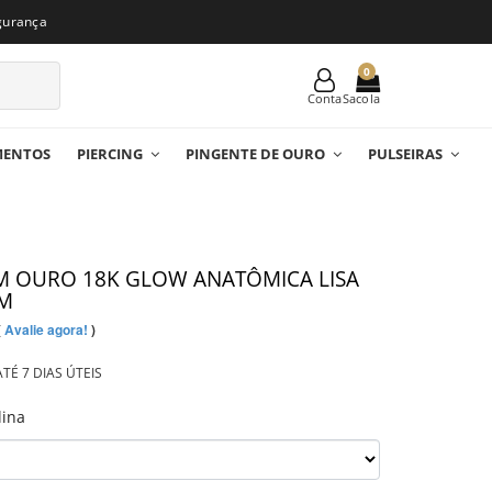
gurança
0
Conta
MENTOS
PIERCING
PINGENTE DE OURO
PULSEIRAS
M OURO 18K GLOW ANATÔMICA LISA
MM
(
Avalie agora!
)
TÉ 7 DIAS ÚTEIS
lina