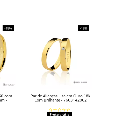
-18%
-18%
750 com
Par de Alianças Lisa em Ouro 18k
mm -
Com Brilhante - 7603142002
Frete grátis