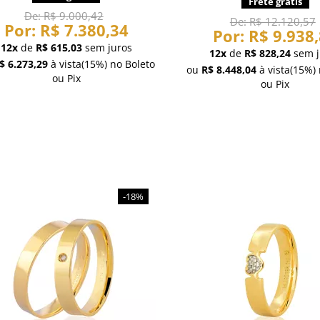
Frete grátis
De:
R$ 9.000,42
De:
R$ 12.120,57
Por:
R$ 7.380,34
Por:
R$ 9.938
12x
de
R$ 615,03
sem juros
12x
de
R$ 828,24
sem j
$ 6.273,29
à vista
(15%)
no Boleto
ou
R$ 8.448,04
à vista
(15%)
ou Pix
ou Pix
-18%