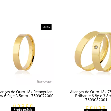
-18%
ianças de Ouro 18k Retangular
Alianças de Ouro 18k 
ow 6.0g e 3.5mm - 7509072000
Brilhante 6.8g e 3.8
7609082001
Frete grátis