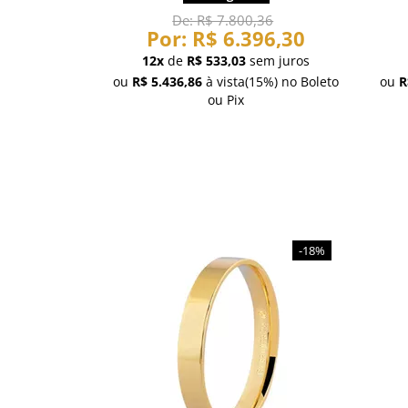
De:
R$ 7.800,36
Por:
R$ 6.396,30
12x
de
R$ 533,03
sem juros
ou
R$ 5.436,86
à vista
(15%)
no Boleto
ou
R
ou Pix
-18%