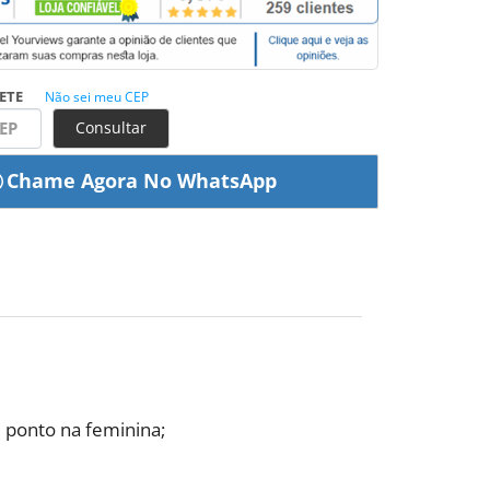
ETE
Não sei meu CEP
Consultar
 ponto na feminina;