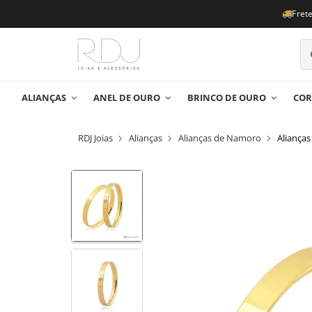
Fret
ALIANÇAS
ANEL DE OURO
BRINCO DE OURO
COR
RDJ Joias
Alianças
Alianças de Namoro
Aliança