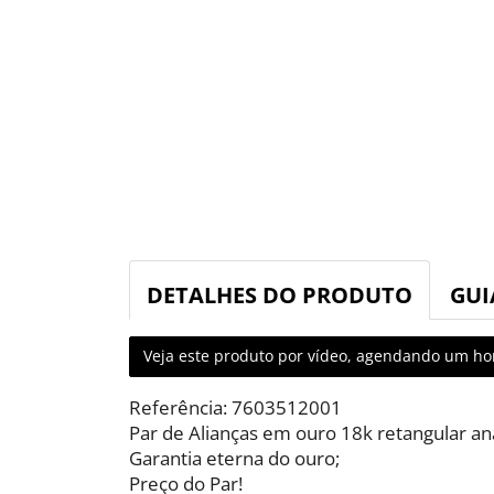
DETALHES DO PRODUTO
GUI
Veja este produto por vídeo, agendando um hor
Referência: 7603512001
Par de Alianças em ouro 18k retangular a
Garantia eterna do ouro;
Preço do Par!