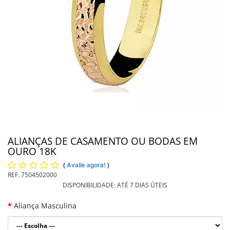
PIERCING
PINGENTE DE OURO
PULSEIRAS
INFORMAÇÕES
Entrega
ALIANÇAS DE CASAMENTO OU BODAS EM
OURO 18K
(
Avalie agora!
)
REF.
7504502000
DISPONIBILIDADE:
ATÉ 7 DIAS ÚTEIS
Aliança Masculina