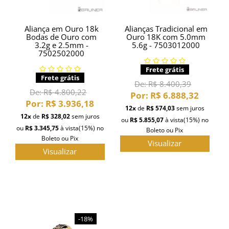
Aliança em Ouro 18k
Alianças Tradicional em
Bodas de Ouro com
Ouro 18K com 5.0mm
3.2g e 2.5mm -
5.6g - 7503012000
7502502000
Frete grátis
Frete grátis
De:
R$ 8.400,39
De:
R$ 4.800,22
Por:
R$ 6.888,32
Por:
R$ 3.936,18
12x
de
R$ 574,03
sem juros
12x
de
R$ 328,02
sem juros
ou
R$ 5.855,07
à vista
(15%)
no
ou
R$ 3.345,75
à vista
(15%)
no
Boleto ou Pix
Boleto ou Pix
Visualizar
Visualizar
-18%