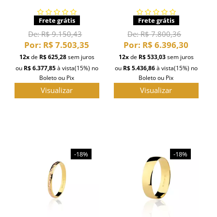
Frete grátis
Frete grátis
De:
R$ 9.150,43
De:
R$ 7.800,36
Por:
R$ 7.503,35
Por:
R$ 6.396,30
12x
de
R$ 625,28
sem juros
12x
de
R$ 533,03
sem juros
ou
R$ 6.377,85
à vista
(15%)
no
ou
R$ 5.436,86
à vista
(15%)
no
Boleto ou Pix
Boleto ou Pix
Visualizar
Visualizar
-18%
-18%