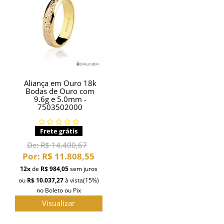
Aliança em Ouro 18k
Bodas de Ouro com
9.6g e 5.0mm -
7503502000
Frete grátis
De:
R$ 14.400,67
Por:
R$ 11.808,55
12x
de
R$ 984,05
sem juros
ou
R$ 10.037,27
à vista
(15%)
no Boleto ou Pix
Visualizar