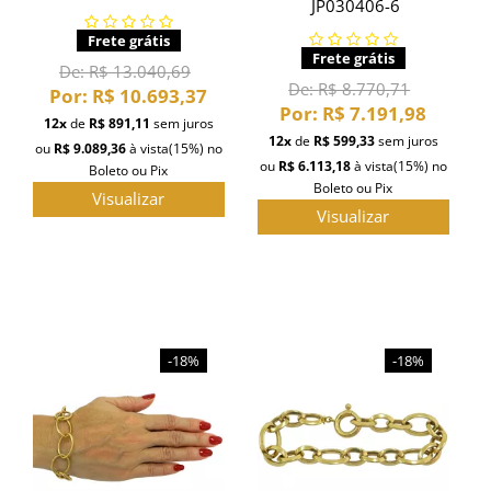
JP030406-6
Frete grátis
Frete grátis
De:
R$ 13.040,69
De:
R$ 8.770,71
Por:
R$ 10.693,37
Por:
R$ 7.191,98
12x
de
R$ 891,11
sem juros
12x
de
R$ 599,33
sem juros
ou
R$ 9.089,36
à vista
(15%)
no
ou
R$ 6.113,18
à vista
(15%)
no
Boleto ou Pix
Boleto ou Pix
Visualizar
Visualizar
-18%
-18%