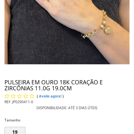
PIERCING
PINGENTE DE OURO
PULSEIRAS
INFORMAÇÕES
Entrega
PULSEIRA EM OURO 18K CORAÇÃO E
ZIRCÔNIAS 11.0G 19.0CM
(
Avalie agora!
)
REF.
JP0290411-0
DISPONIBILIDADE:
ATÉ 3 DIAS ÚTEIS
Tamanho
19