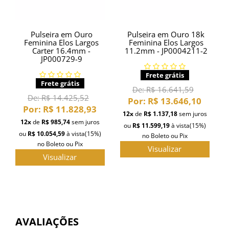
Pulseira em Ouro
Pulseira em Ouro 18k
Feminina Elos Largos
Feminina Elos Largos
Carter 16.4mm -
11.2mm - JP0004211-2
JP000729-9
Frete grátis
Frete grátis
De:
R$ 16.641,59
De:
R$ 14.425,52
Por:
R$ 13.646,10
Por:
R$ 11.828,93
12x
de
R$ 1.137,18
sem juros
12x
de
R$ 985,74
sem juros
ou
R$ 11.599,19
à vista
(15%)
ou
R$ 10.054,59
à vista
(15%)
no Boleto ou Pix
no Boleto ou Pix
Visualizar
Visualizar
AVALIAÇÕES