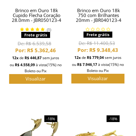
Brinco em Ouro 18k
Brinco em Ouro 18k
Cupido Flecha Coração
750 com Brilhantes
28.0mm - JBR050123-4
20mm - JBR040123-4
(1)
Frete grátis
Frete grátis
De:
R$ 11.400,53
De:
R$ 6.539,58
Por:
R$ 9.348,43
Por:
R$ 5.362,46
12x
de
R$ 779,04
sem juros
12x
de
R$ 446,87
sem juros
ou
R$ 7.946,17
à vista
(15%)
no
ou
R$ 4.558,09
à vista
(15%)
no
Boleto ou Pix
Boleto ou Pix
Visualizar
Visualizar
-18%
-18%