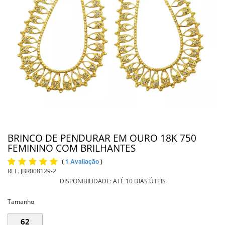
PIERCING
PINGENTE DE OURO
PULSEIRAS
INFORMAÇÕES
Entrega
BRINCO DE PENDURAR EM OURO 18K 750
FEMININO COM BRILHANTES
(
1 Avaliação
)
REF.
JBR008129-2
DISPONIBILIDADE:
ATÉ 10 DIAS ÚTEIS
Tamanho
62