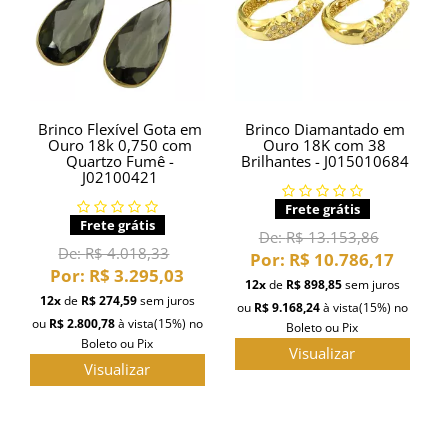
Brinco Flexível Gota em
Brinco Diamantado em
Ouro 18k 0,750 com
Ouro 18K com 38
Quartzo Fumê -
Brilhantes - J015010684
J02100421
Frete grátis
Frete grátis
De:
R$ 13.153,86
De:
R$ 4.018,33
Por:
R$ 10.786,17
Por:
R$ 3.295,03
12x
de
R$ 898,85
sem juros
12x
de
R$ 274,59
sem juros
ou
R$ 9.168,24
à vista
(15%)
no
ou
R$ 2.800,78
à vista
(15%)
no
Boleto ou Pix
Boleto ou Pix
Visualizar
Visualizar