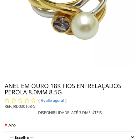
PIERCING
PINGENTE DE OURO
PULSEIRAS
INFORMAÇÕES
Entrega
ANEL EM OURO 18K FIOS ENTRELAÇADOS
PÉROLA 8.0MM 8.5G
(
Avalie agora!
)
REF.
JRD030108-5
DISPONIBILIDADE:
ATÉ 3 DIAS ÚTEIS
Aro