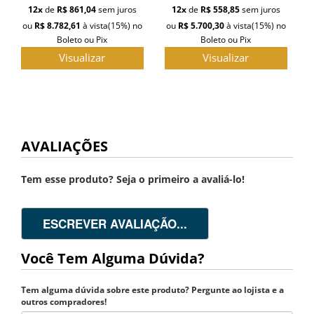
12x
de
R$ 861,04
sem juros
12x
de
R$ 558,85
sem juros
ou
R$ 8.782,61
à vista
(15%)
no
ou
R$ 5.700,30
à vista
(15%)
no
Boleto ou Pix
Boleto ou Pix
Visualizar
Visualizar
AVALIAÇÕES
Tem esse produto? Seja o primeiro a avaliá-lo!
ESCREVER AVALIAÇÃO...
Você Tem Alguma Dúvida?
Tem alguma dúvida sobre este produto? Pergunte ao lojista e a
outros compradores!