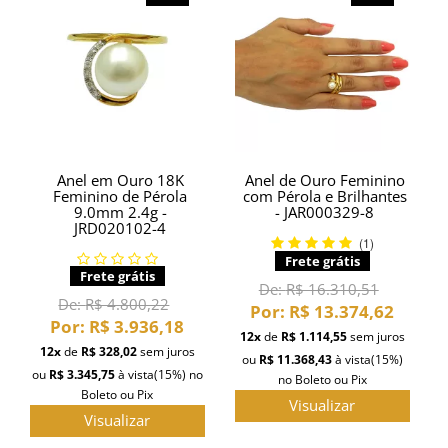
Anel em Ouro 18K
Anel de Ouro Feminino
Feminino de Pérola
com Pérola e Brilhantes
9.0mm 2.4g -
- JAR000329-8
JRD020102-4
(1)
Frete grátis
Frete grátis
De:
R$ 16.310,51
De:
R$ 4.800,22
Por:
R$ 13.374,62
Por:
R$ 3.936,18
12x
de
R$ 1.114,55
sem juros
12x
de
R$ 328,02
sem juros
ou
R$ 11.368,43
à vista
(15%)
ou
R$ 3.345,75
à vista
(15%)
no
no Boleto ou Pix
Boleto ou Pix
Visualizar
Visualizar