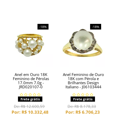
-18%
-18%
Anel em Ouro 18K
Anel Feminino de Ouro
Feminino de Pérolas
18K com Pérola e
17.0mm 7.0g -
Brilhantes Design
JRD020107-0
Italiano - J06103444
Frete grátis
Frete grátis
De:
R$ 12.600,59
De:
R$ 8.178,33
Por:
R$ 10.332,48
Por:
R$ 6.706,23